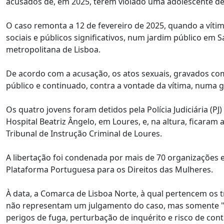
acusados de, em 2025, terem violado uma adolescente de 
O caso remonta a 12 de fevereiro de 2025, quando a víti
sociais e públicos significativos, num jardim público em 
metropolitana de Lisboa.
De acordo com a acusação, os atos sexuais, gravados co
público e continuado, contra a vontade da vítima, numa
Os quatro jovens foram detidos pela Polícia Judiciária (P
Hospital Beatriz Ângelo, em Loures, e, na altura, ficara
Tribunal de Instrução Criminal de Loures.
A libertação foi condenada por mais de 70 organizações 
Plataforma Portuguesa para os Direitos das Mulheres.
À data, a Comarca de Lisboa Norte, à qual pertencem os 
não representam um julgamento do caso, mas somente "a
perigos de fuga, perturbação de inquérito e risco de cont