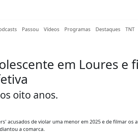
rent)
odcasts
Passou
Vídeos
Programas
Destaques
TNT
olescente em Loures e f
etiva
os oito anos.
ers' acusados de violar uma menor em 2025 e de filmar os a
 adiantou a comarca.