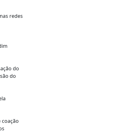
 nas redes
dim
ipação do
isão do
ela
e coação
os