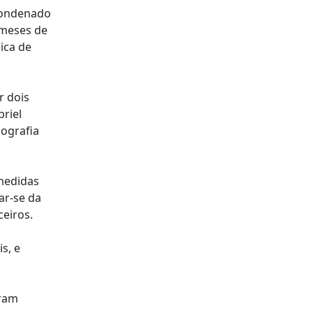
 condenado
 meses de
ica de
r dois
briel
nografia
 medidas
ar-se da
ceiros.
s, e
oram