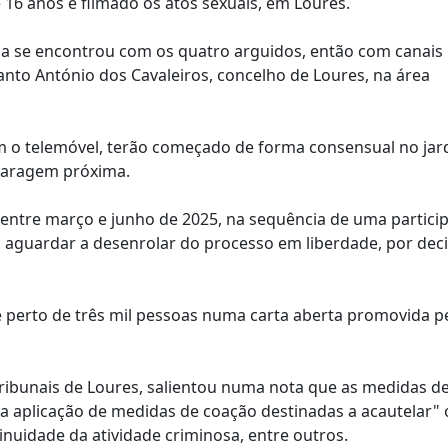
16 anos e filmado os atos sexuais, em Loures.
ma se encontrou com os quatro arguidos, então com canais
Santo António dos Cavaleiros, concelho de Loures, na área
m o telemóvel, terão começado de forma consensual no jar
 garagem próxima.
J) entre março e junho de 2025, na sequência de uma partic
m a aguardar a desenrolar do processo em liberdade, por dec
e perto de três mil pessoas numa carta aberta promovida p
tribunais de Loures, salientou numa nota que as medidas d
 aplicação de medidas de coação destinadas a acautelar" 
inuidade da atividade criminosa, entre outros.