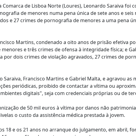
a Comarca de Lisboa Norte (Loures), Leonardo Saraiva foi
ornografia de menores numa pena única de sete anos e seis
vados e 27 crimes de pornografia de menores a uma pena ún
cisco Martins, condenado a oito anos de prisão efetiva po
menores e três crimes de ofensa à integridade física; e Ga
a por dois crimes de violação agravados, 27 crimes de por
o Saraiva, Francisco Martins e Gabriel Malta, e agravou as
ações periódicas, proibido de contactar a vítima ou aproxim
mbientes digitais", seja com credenciais próprias ou de ter
zação de 50 mil euros à vítima por danos não patrimoniai
elas o custo da assistência médica prestada à jovem.
os 18 e os 21 anos no arranque do julgamento, em abril, f