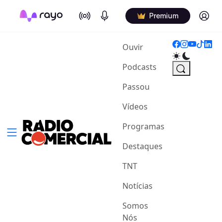
On Air
Podcasts
Log in
Premium
(current)
Ouvir
Podcasts
Passou
Vídeos
Programas
Destaques
TNT
Notícias
Somos
Nós