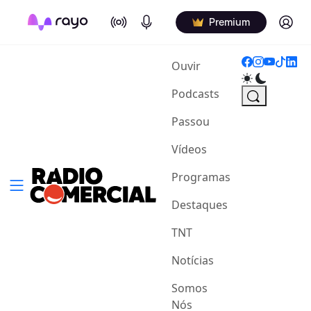
On Air
Podcasts
Log in
Premium
(current)
Ouvir
Podcasts
Passou
Vídeos
Programas
Destaques
TNT
Notícias
Somos
Nós