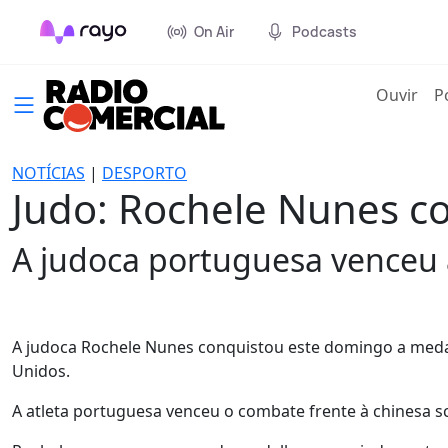
On Air
Podcasts
(cur
Ouvir
P
NOTÍCIAS
|
DESPORTO
Judo: Rochele Nunes c
A judoca portuguesa venceu 
A judoca Rochele Nunes conquistou este domingo a meda
Unidos.
A atleta portuguesa venceu o combate frente à chinesa sc