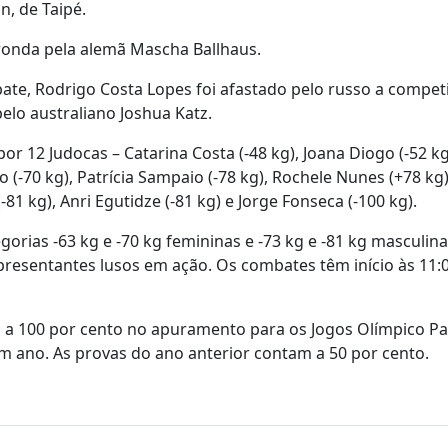
n, de Taipé.
ronda pela alemã Mascha Ballhaus.
ate, Rodrigo Costa Lopes foi afastado pelo russo a compet
lo australiano Joshua Katz.
 12 Judocas – Catarina Costa (-48 kg), Joana Diogo (-52 kg
o (-70 kg), Patrícia Sampaio (-78 kg), Rochele Nunes (+78 kg
81 kg), Anri Egutidze (-81 kg) e Jorge Fonseca (-100 kg).
orias -63 kg e -70 kg femininas e -73 kg e -81 kg masculina
presentantes lusos em ação. Os combates têm início às 11:0
a a 100 por cento no apuramento para os Jogos Olímpico Pa
um ano. As provas do ano anterior contam a 50 por cento.