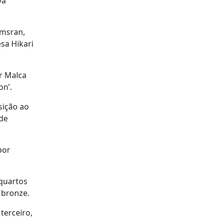
ya
amsran,
sa Hikari
ar Malca
on’.
sição ao
 de
por
 quartos
 bronze.
terceiro,