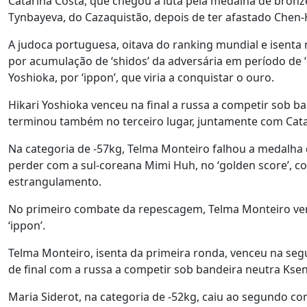
Catarina Costa, que chegou à luta pela medalha de bronz
Tynbayeva, do Cazaquistão, depois de ter afastado Chen-
A judoca portuguesa, oitava do ranking mundial e isenta
por acumulação de ‘shidos’ da adversária em período de ‘
Yoshioka, por ‘ippon’, que viria a conquistar o ouro.
Hikari Yoshioka venceu na final a russa a competir sob ban
terminou também no terceiro lugar, juntamente com Catari
Na categoria de -57kg, Telma Monteiro falhou a medalha 
perder com a sul-coreana Mimi Huh, no ‘golden score’, com
estrangulamento.
No primeiro combate da repescagem, Telma Monteiro ven
‘ippon’.
Telma Monteiro, isenta da primeira ronda, venceu na segu
de final com a russa a competir sob bandeira neutra Kseni
Maria Siderot, na categoria de -52kg, caiu ao segundo co