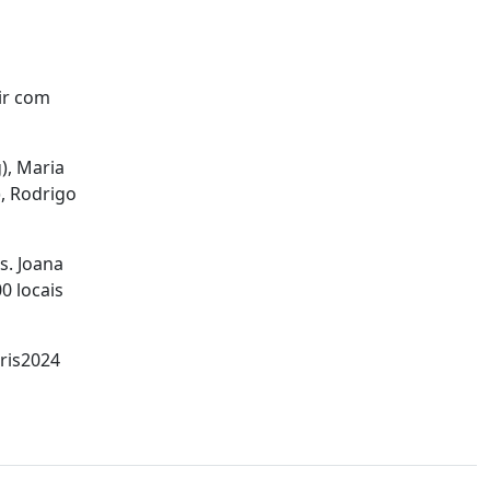
ir com
), Maria
), Rodrigo
s. Joana
0 locais
ris2024