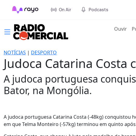
On Air
Podcasts
(cur
Ouvir
P
NOTÍCIAS
|
DESPORTO
Judoca Catarina Costa 
A judoca portuguesa conquis
Bator, na Mongólia.
A judoca portuguesa Catarina Costa (-48kg) conquistou h
em que Telma Monteiro (-57kg) terminou em quinto após 