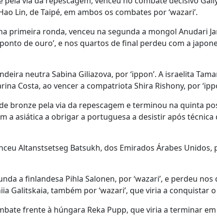
e pela via da repescagem, venceu no combate decisivo Gali
Hao Lin, de Taipé, em ambos os combates por ‘wazari’.
 na primeira ronda, venceu na segunda a mongol Anudari J
ponto de ouro’, e nos quartos de final perdeu com a japone
deira neutra Sabina Giliazova, por ‘ippon’. A israelita Tam
na Costa, ao vencer a compatriota Shira Rishony, por ‘ipp
de bronze pela via da repescagem e terminou na quinta po
 a asiática a obrigar a portuguesa a desistir após técnica
ceu Altanstsetseg Batsukh, dos Emirados Árabes Unidos, 
nda a finlandesa Pihla Salonen, por ‘wazari’, e perdeu nos
ia Galitskaia, também por ‘wazari’, que viria a conquistar o
mbate frente à húngara Reka Pupp, que viria a terminar em 