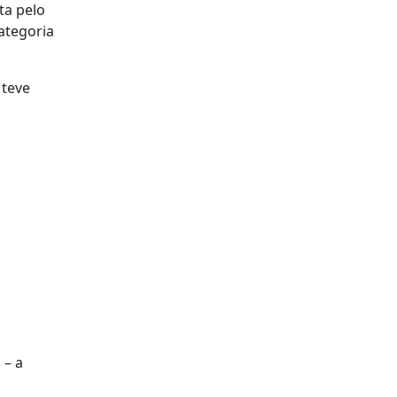
ta pelo
ategoria
 teve
 – a