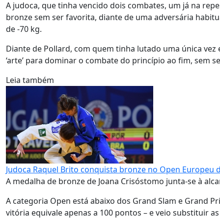
A judoca, que tinha vencido dois combates, um já na repe
bronze sem ser favorita, diante de uma adversária habitu
de -70 kg.
Diante de Pollard, com quem tinha lutado uma única vez 
‘arte’ para dominar o combate do princípio ao fim, sem s
Leia também
Judoca Raquel Brito conquista bronze no Open Europeu
A medalha de bronze de Joana Crisóstomo junta-se à alca
A categoria Open está abaixo dos Grand Slam e Grand Pri
vitória equivale apenas a 100 pontos – e veio substituir