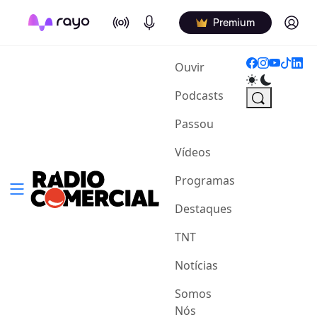
On Air
Podcasts
Log in
Premium
(current)
Ouvir
Podcasts
Passou
Vídeos
Programas
Destaques
TNT
Notícias
Somos
Nós