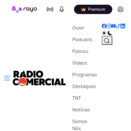
On Air
Podcasts
Log in
Premium
(current)
Ouvir
Podcasts
Passou
Vídeos
Programas
Destaques
TNT
Notícias
Somos
Nós