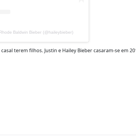
 Rhode Baldwin Bieber (@haileybieber)
asal terem filhos. Justin e Hailey Bieber casaram-se em 2