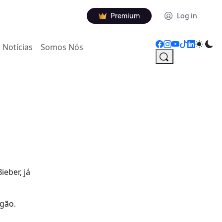
Premium
Log in
Notícias
Somos Nós
ieber, já
igão.