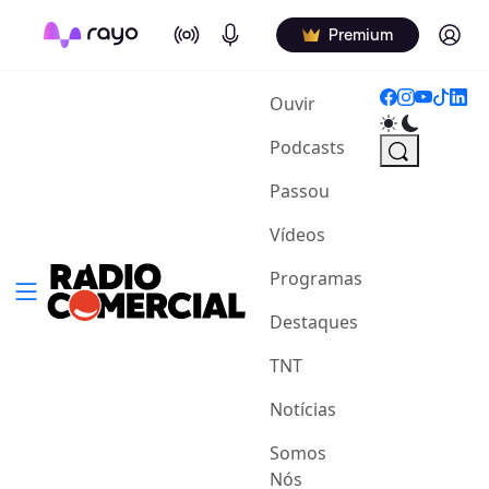
On Air
Podcasts
Log in
Premium
(current)
Ouvir
Podcasts
Passou
Vídeos
Programas
Destaques
TNT
Notícias
Somos
Nós