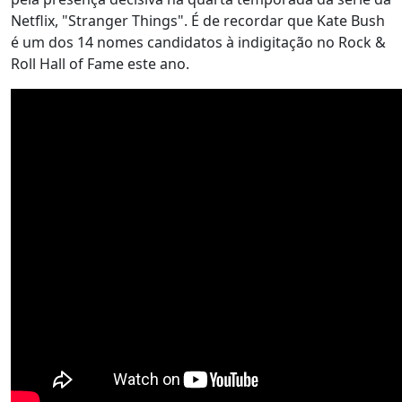
Netflix, "Stranger Things". É de recordar que Kate Bush
é um dos 14 nomes candidatos à indigitação no Rock &
Roll Hall of Fame este ano.