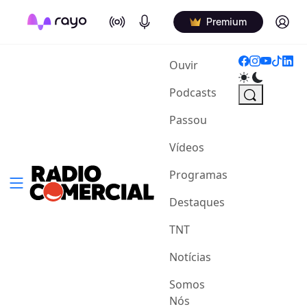
On Air
Podcasts
Log in
Premium
(current)
Ouvir
Podcasts
Passou
Vídeos
Programas
Destaques
TNT
Notícias
Somos
Nós