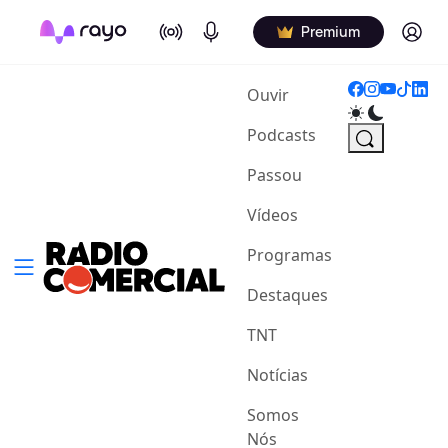
On Air
Podcasts
Log in
Premium
(current)
Ouvir
Podcasts
Passou
Vídeos
Programas
Destaques
TNT
Notícias
Somos
Nós