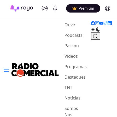
On Air
Podcasts
Log in
Premium
(current)
Ouvir
Podcasts
Passou
Vídeos
Programas
Destaques
TNT
Notícias
Somos
Nós