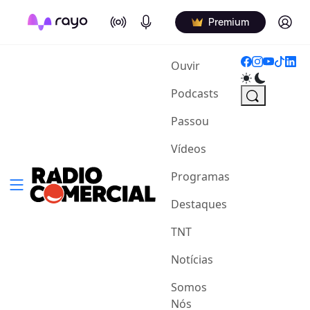
On Air
Podcasts
Log in
Premium
(current)
Ouvir
Podcasts
Passou
Vídeos
Programas
Destaques
TNT
Notícias
Somos
Nós