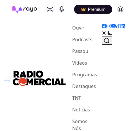
On Air
Podcasts
Log in
Premium
(current)
Ouvir
Podcasts
Passou
Vídeos
Programas
Destaques
TNT
Notícias
Somos
Nós