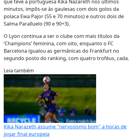
que teve a portuguesa Kika Nazareth nos últimos
minutos, impôs-se às gaulesas com dois golos da
polaca Ewa Pajor (55 e 70 minutos) e outros dois de
Salma Paralluelo (90 e 90+3).
O Lyon continua a ser o clube com mais títulos da
‘Champions’ feminina, com oito, enquanto o FC
Barcelona igualou as germânicas do Frankfurt no
segundo posto do ranking, com quatro troféus, cada.
Leia também
Kika Narazeth assume "nervosismo bom" a horas de
jogar final europeia