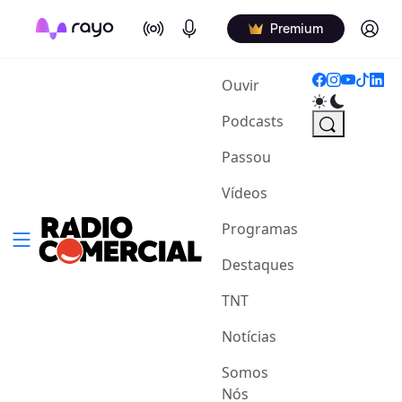
On Air
Podcasts
Log in
Premium
(current)
Ouvir
Podcasts
Passou
Vídeos
Programas
Destaques
TNT
Notícias
Somos
Nós