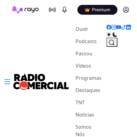
On Air
Podcasts
Log in
Premium
(current)
Ouvir
Podcasts
Passou
Vídeos
Programas
Destaques
TNT
Notícias
Somos
Nós