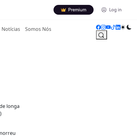
Premium
Log in
Notícias
Somos Nós
 de longa
)
 morreu