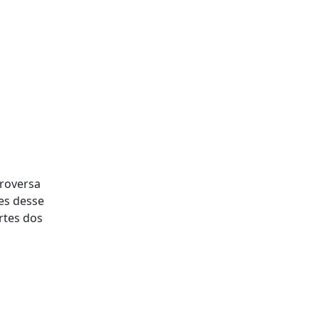
roversa
es desse
rtes dos