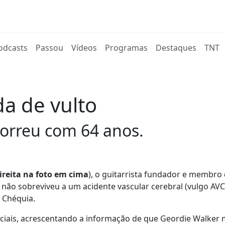
rent)
odcasts
Passou
Vídeos
Programas
Destaques
TNT
da de vulto
morreu com 64 anos.
ireita na foto em cima
), o guitarrista fundador e membro
o não sobreviveu a um acidente vascular cerebral (vulgo AVC
 Chéquia.
ociais, acrescentando a informação de que Geordie Walker