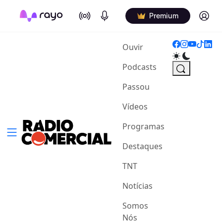
On Air
Podcasts
Log in
Premium
(current)
Ouvir
Podcasts
Passou
Vídeos
Programas
Destaques
TNT
Notícias
Somos
Nós