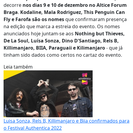
decorre
nos dias 9 e 10 de dezembro no Altice Forum
Braga
.
Kodaline, Mala Rodriguez, This Penguin Can
Fly e Farofa são os nomes
que confirmaram presença
na edição que marca a estreia do evento. Os nomes
anunciados hoje juntam-se aos
Nothing but Thieves,
De La Soul, Luísa Sonza, Dino D'Santiago, Rels B,
Killimanjaro, BIIA, Paraguaii e Kilimanjaro
- que já
tinham sido dados como certos no cartaz do evento.
Leia também
Luisa Sonza, Rels B, Killimanjaro e Biia confirmados para
o Festival Authentica 2022