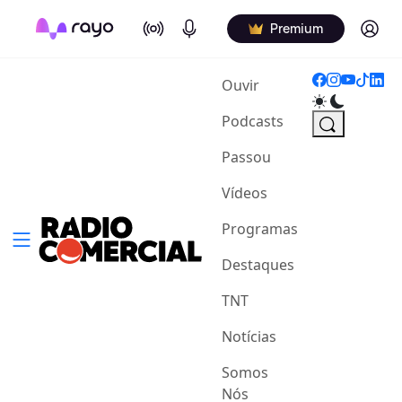
On Air
Podcasts
Log in
Premium
(current)
Ouvir
Podcasts
Passou
Vídeos
Programas
Destaques
TNT
Notícias
Somos
Nós