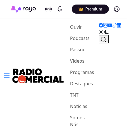
On Air
Podcasts
Log in
Premium
(current)
Ouvir
Podcasts
Passou
Vídeos
Programas
Destaques
TNT
Notícias
Somos
Nós