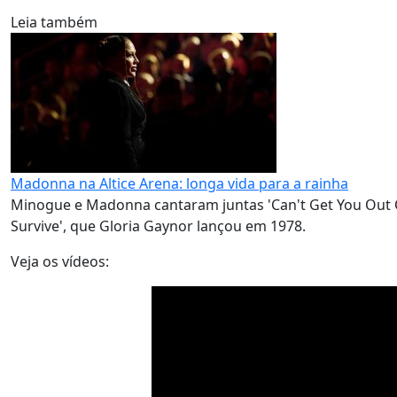
Leia também
Madonna na Altice Arena: longa vida para a rainha
Minogue e Madonna cantaram juntas 'Can't Get You Out Of 
Survive', que Gloria Gaynor lançou em 1978.
Veja os vídeos: