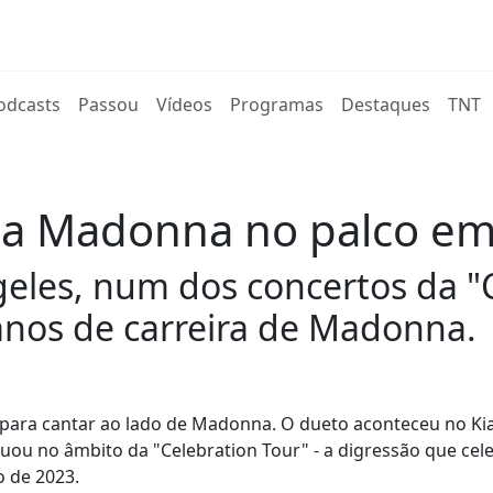
rent)
odcasts
Passou
Vídeos
Programas
Destaques
TNT
e a Madonna no palco em
eles, num dos concertos da "C
anos de carreira de Madonna.
o para cantar ao lado de Madonna. O dueto aconteceu no Ki
uou no âmbito da "Celebration Tour" - a digressão que cel
ro de 2023.