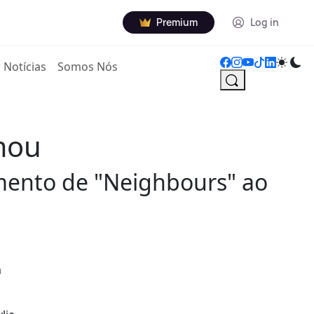
Premium
Log in
Notícias
Somos Nós
amou
amento de "Neighbours" ao
a