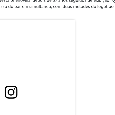
desta telenovela, depois de 37 anos seguidos de exibição. Ky
sso do par em simultâneo, com duas metades do logótipo
m