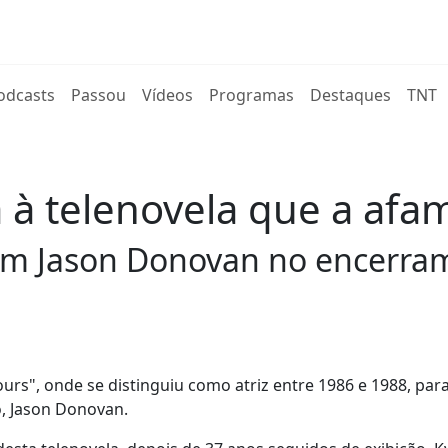
rent)
odcasts
Passou
Vídeos
Programas
Destaques
TNT
 à telenovela que a af
 com Jason Donovan no encerr
ours", onde se distinguiu como atriz entre 1986 e 1988, par
, Jason Donovan.