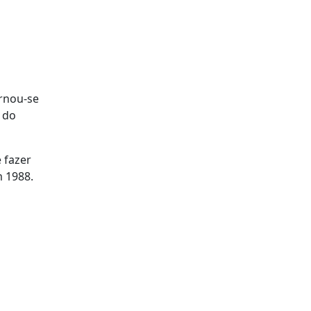
ornou-se
 do
 fazer
m 1988.