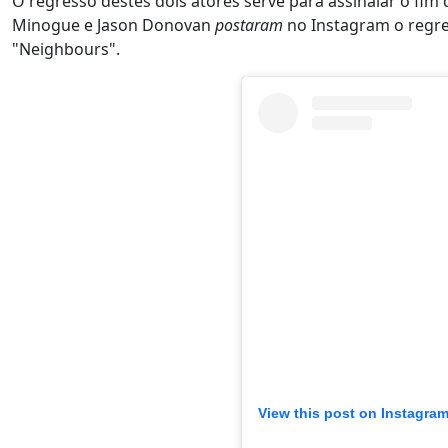
O regresso destes dois atores serve para assinalar o fim 
Minogue e Jason Donovan
postaram
no Instagram o regre
"Neighbours".
View this post on Instagra