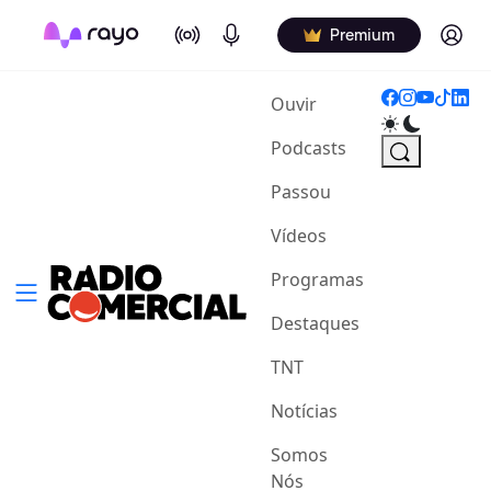
On Air
Podcasts
Log in
Premium
(current)
Ouvir
Podcasts
Passou
Vídeos
Programas
Destaques
TNT
Notícias
Somos
Nós