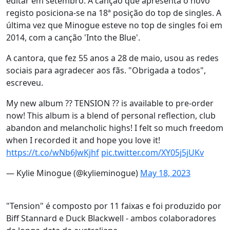
editar em setembro. A canção que apresenta o novo
registo posiciona-se na 18ª posição do top de singles. A
última vez que Minogue esteve no top de singles foi em
2014, com a canção 'Into the Blue'.
A cantora, que fez 55 anos a 28 de maio, usou as redes
sociais para agradecer aos fãs. "Obrigada a todos",
escreveu.
My new album ?? TENSION ?? is available to pre-order
now! This album is a blend of personal reflection, club
abandon and melancholic highs! I felt so much freedom
when I recorded it and hope you love it!
https://t.co/wNb6JwKjhf
pic.twitter.com/XY05j5jUKv
— Kylie Minogue (@kylieminogue)
May 18, 2023
"Tension" é composto por 11 faixas e foi produzido por
Biff Stannard e Duck Blackwell - ambos colaboradores