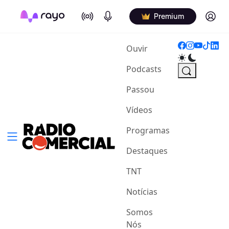
On Air
Podcasts
Log in
Premium
(current)
Ouvir
Podcasts
Passou
Vídeos
Programas
Destaques
TNT
Notícias
Somos
Nós