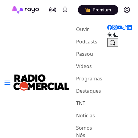
On Air
Podcasts
Log in
Premium
(current)
Ouvir
Podcasts
Passou
Vídeos
Programas
Destaques
TNT
Notícias
Somos
Nós