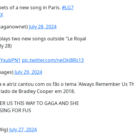
ets of a new song in Paris.
#LG7
ZX
ygaganownet)
July 28, 2024
ays two new songs outside "Le Royal
ly 28)
DoYxubPN1
pic.twitter.com/neOkJ8Rs13
mages)
July 29, 2024
a e atriz cantou com os fãs o tema 'Always Remember Us Th
o lado de Bradley Cooper em 2018.
R US THIS WAY TO GAGA AND SHE
SING FOR FUS
Wig)
July 27, 2024