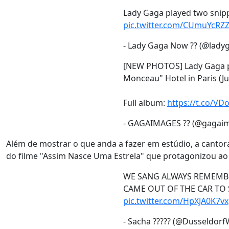
Lady Gaga played two snipp
pic.twitter.com/CUmuYcRZ
- Lady Gaga Now ?? (@lad
[NEW PHOTOS] Lady Gaga pl
Monceau" Hotel in Paris (Ju
Full album:
https://t.co/V
- GAGAIMAGES ?? (@gagai
Além de mostrar o que anda a fazer em estúdio, a cantor
do filme "Assim Nasce Uma Estrela" que protagonizou a
WE SANG ALWAYS REMEMBE
CAME OUT OF THE CAR TO 
pic.twitter.com/HpXJA0K7vx
- Sacha ????? (@Dusseldorf