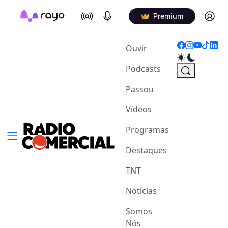
On Air
Podcasts
Log in
Premium
(current)
Ouvir
Podcasts
Passou
Vídeos
Programas
Destaques
TNT
Notícias
Somos
Nós