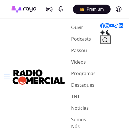
On Air
Podcasts
Log in
Premium
(current)
Ouvir
Podcasts
Passou
Vídeos
Programas
Destaques
TNT
Notícias
Somos
Nós