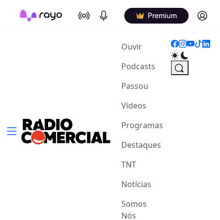
On Air
Podcasts
Log in
Premium
(current)
Ouvir
Podcasts
Passou
Vídeos
Programas
Destaques
TNT
Notícias
Somos
Nós