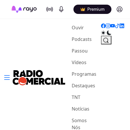
On Air
Podcasts
Log in
Premium
(current)
Ouvir
Podcasts
Passou
Vídeos
Programas
Destaques
TNT
Notícias
Somos
Nós