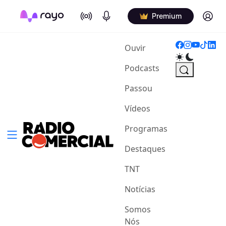
On Air
Podcasts
Log in
Premium
(current)
Ouvir
Podcasts
Passou
Vídeos
Programas
Destaques
TNT
Notícias
Somos
Nós