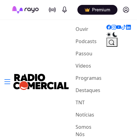
On Air
Podcasts
Log in
Premium
(current)
Ouvir
Podcasts
Passou
Vídeos
Programas
Destaques
TNT
Notícias
Somos
Nós