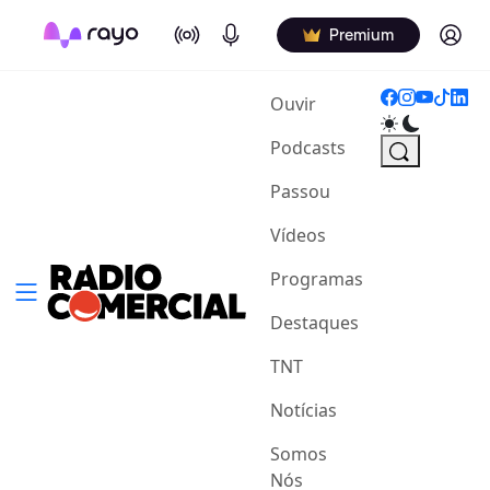
On Air
Podcasts
Log in
Premium
(current)
Ouvir
Podcasts
Passou
Vídeos
Programas
Destaques
TNT
Notícias
Somos
Nós