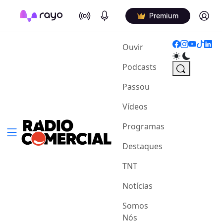
On Air
Podcasts
Log in
Premium
(current)
Ouvir
Podcasts
Passou
Vídeos
Programas
Destaques
TNT
Notícias
Somos
Nós