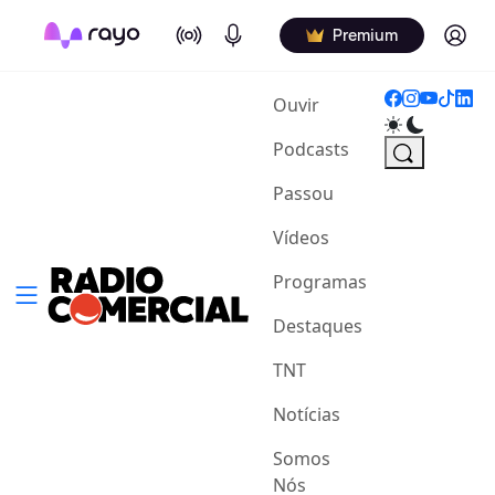
On Air
Podcasts
Log in
Premium
(current)
Ouvir
Podcasts
Passou
Vídeos
Programas
Destaques
TNT
Notícias
Somos
Nós