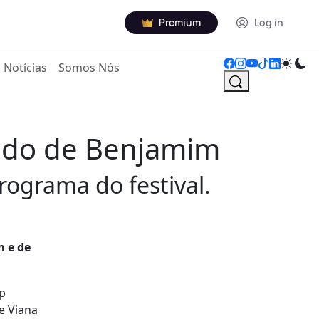
Premium
Log in
Notícias
Somos Nós
 lado de Benjamim
programa do festival.
m e de
p
e Viana