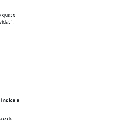
s quase
vidas”.
 indica a
a e de