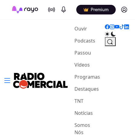
On Air
Podcasts
Log in
Premium
(current)
Ouvir
Podcasts
Passou
Vídeos
Programas
Destaques
TNT
Notícias
Somos
Nós