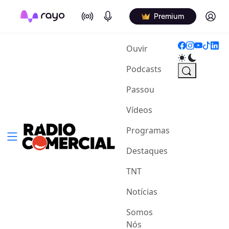
On Air
Podcasts
Log in
Premium
(current)
Ouvir
Podcasts
Passou
Vídeos
Programas
Destaques
TNT
Notícias
Somos
Nós