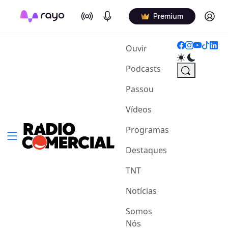
On Air
Podcasts
Log in
Premium
(current)
Ouvir
Podcasts
Passou
Vídeos
Programas
Destaques
TNT
Notícias
Somos
Nós