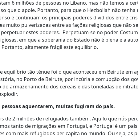
istam 6 milhões de pessoas no Líbano, mas não temos a cer
nso que o apoie. Portanto, para que o Hezbollah não tenha
nso e continuam os principais poderes divididos entre cri
es muito pulverizadas entre as fações religiosas que não s
 perpetuar estes poderes. Perpetuam-se no poder. Costumo
igiosas, em que a soberania do Estado não é plena e a aut
 Portanto, altamente frágil este equilíbrio.
te equilíbrio tão ténue foi o que aconteceu em Beirute em 
tória, no Porto de Beirute, por incúria e corrupção dos g
o do armazenamento dos cereais e das toneladas de nitrat
explodir.
s pessoas aguentarem, muitas fugiram do país.
ais de 2 milhões de refugiados também. Aquilo que nós pe
amos tanto de migrações em Portugal, e Portugal é um país
es com mais refugiados per capita no mundo. Ou seja, as 