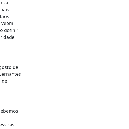
teza.
 mais
stãos
e veem
 definir
oridade
agosto de
overnantes
o de
rcebemos
pessoas