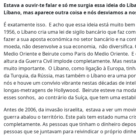
Estava a ouvir-te falar e só me surgia essa ideia do L
Líbano, mas aparece outra coisa e nós desviamos a nos
É exatamente isso. E acho que essa ideia está muito bem e
1956, o Líbano cria uma lei de sigilo bancário que faz c
fazer a sua aposta económica no setor bancário e na conf
moeda, não desenvolve a sua economia, não diversifica. 
Medio Oriente e Beirute como Paris do Medio Oriente. E e
altura da Guerra Civil implode completamente. Mas nesta a
muito importante. O Líbano, como ligação à Europa, ti
da Turquia, da Rússia, mas também o Líbano era uma pont
nós e houve um convívio vibrante nestas décadas de intel
longas-metragens de Hollywood. Beirute esteve na moda, 
esses sonhos, ao contrário da Suíça, que tem uma estabil
Antes de 2006, da invasão israelita, estava a ver um m
guerra abalou o território. Este país tem estado numa c
completamente. As pessoas que tinham o dinheiro deposi
pessoas que se juntavam para reivindicar o próprio dinhei