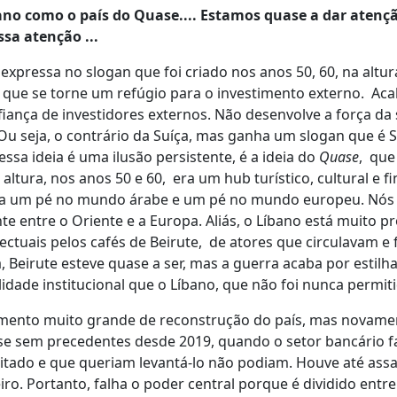
íbano como o país do Quase.... Estamos quase a dar atenç
sa atenção ...
xpressa no slogan que foi criado nos anos 50, 60, na altura
om que se torne um refúgio para o investimento externo. Ac
iança de investidores externos. Não desenvolve a força da
Ou seja, o contrário da Suíça, mas ganha um slogan que é 
ssa ideia é uma ilusão persistente, é a ideia do
Quase
, que
ltura, nos anos 50 e 60, era um hub turístico, cultural e f
nha um pé no mundo árabe e um pé no mundo europeu. Nós
e entre o Oriente e a Europa. Aliás, o Líbano está muito p
ectuais pelos cafés de Beirute, de atores que circulavam e 
Beirute esteve quase a ser, mas a guerra acaba por estilh
idade institucional que o Líbano, que não foi nunca permiti
ovimento muito grande de reconstrução do país, mas novam
rise sem precedentes desde 2019, quando o setor bancário f
tado e que queriam levantá-lo não podiam. Houve até assa
ro. Portanto, falha o poder central porque é dividido entre