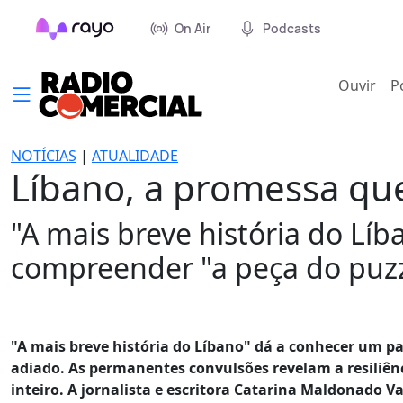
On Air
Podcasts
(cur
Ouvir
P
NOTÍCIAS
|
ATUALIDADE
Líbano, a promessa qu
"A mais breve história do Lí
compreender "a peça do puzz
"A mais breve história do Líbano" dá a conhecer um p
adiado. As permanentes convulsões revelam a resiliên
inteiro. A jornalista e escritora Catarina Maldonado 