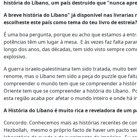
história do Líbano, um país destruido que "nunca apren
A breve história do Líbano" já disponível nas livrari
escolheste este país como tema do teu livro de estreia
É uma boa pergunta, porque eu acho que estamos a entra
potências têm um lugar à mesa. E às vezes faz falta par
longo dos anos, das décadas, tem sido visto sempre com
explosivo.
A guerra israelo-palestiniana tem sido tratada, muito b
renome, mas o Líbano tem sido a peça do puzzle que falta
compreender o mundo tem que se compreender a história
Oriente tem que se compreender a história do Líbano. Por
esta região acaba por afetar o mundo inteiro e onde há
A História do Líbano é muito rica e reveladora de um p
Concordo. Conhecemos mais as histórias recentes de confl
Hezbollah, mesmo o próprio facto de haver um pacto sec