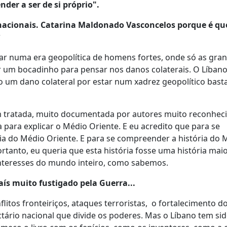
der a ser de si próprio".
as nacionais. Catarina Maldonado Vasconcelos porque é qu
?
r numa era geopolítica de homens fortes, onde só as gra
ar um bocadinho para pensar nos danos colaterais. O Líbano
o um dano colateral por estar num xadrez geopolítico bast
em tratada, muito documentada por autores muito reconhec
 para explicar o Médio Oriente. E eu acredito que para se
 do Médio Oriente. E para se compreender a história do 
tanto, eu queria que esta história fosse uma história mai
 interesses do mundo inteiro, como sabemos.
aís muito fustigado pela Guerra...
itos fronteiriços, ataques terroristas, o fortalecimento d
tário nacional que divide os poderes. Mas o Líbano tem si