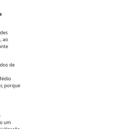
e
ndes
, ao
ante
idos de
Médio
or, porque
o
do um