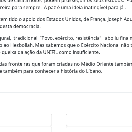
lhos de casa à noite, podem prosseguir os seus estudos. 
reira para sempre. A paz é uma ideia inatingível para já .
em tido o apoio dos Estados Unidos, de França. Joseph Aou
 desta democracia.
al, tradicional “Povo, exército, resistência”, aboliu fina
o ao Hezbollah. Mas sabemos que o Exército Nacional não 
 queixa da ação da UNIFIL como insuficiente.
e das fronteiras que foram criadas no Médio Oriente també
te também para conhecer a história do Líbano.