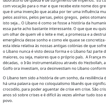
laboratório de queda e de surgimento de impérios. Eu com
com vocação para o mar e que recebe este nome dos greg
que é uma invenção que acaba por ter uma influência m
pelos assírios, pelos persas, pelos gregos, pelos otoman
isto seja... O Líbano é como se fosse a história da hum
essa parte acho bastante interessante. O que que eu quis 
um olhar de quem vê o leite e mel, a promessa e a dest
emergência desse sonho e como ele quase se concretiza 
esta ideia relativa às nossas antigas colónias de que s
o Líbano nunca é visto dessa forma e o Líbano faz parte
maiores, ou seja, maiores que o próprio país. A França 
décadas, o Irão instrumentalizou através do Hezbollah, a
Golfo ora investiam, ora desinvestiam no Líbano conform
O Líbano tem sido a história de um sonho, da resiliência 
há uma palavra que no coloquialismo libanês que signif
crocodilo, para poder aguentar de crise em crise. São cri
anos só sobre crises e é difícil às vezes alinhar tudo i
povo.