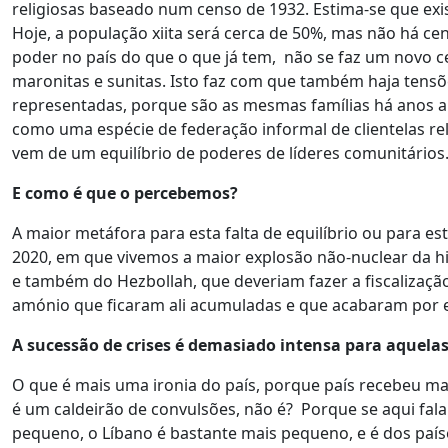
religiosas baseado num censo de 1932. Estima-se que ex
Hoje, a população xiita será cerca de 50%, mas não há ce
poder no país do que o que já tem, não se faz um novo ce
maronitas e sunitas. Isto faz com que também haja tensõ
representadas, porque são as mesmas famílias há anos a
como uma espécie de federação informal de clientelas rel
vem de um equilíbrio de poderes de líderes comunitários.
E como é que o percebemos?
A maior metáfora para esta falta de equilíbrio ou para es
2020, em que vivemos a maior explosão não-nuclear da his
e também do Hezbollah, que deveriam fazer a fiscalizaçã
amónio que ficaram ali acumuladas e que acabaram por 
A sucessão de crises é demasiado intensa para aquela
O que é mais uma ironia do país, porque país recebeu m
é um caldeirão de convulsões, não é? Porque se aqui fal
pequeno, o Líbano é bastante mais pequeno, e é dos país