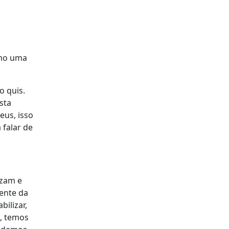
omo uma
o quis.
sta
eus, isso
 falar de
izam e
ente da
bilizar,
a, temos