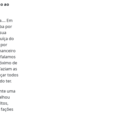
ão ao
.... Em
aba por
 sua
Suíça do
 por
inanceiro
 falamos
róximo de
faziam as
açar todos
do ter.
ente uma
alhou
ltos,
 fações