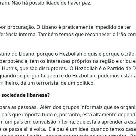
am. Não há possibilidade de haver paz.
por procuração. O Líbano é praticamente impedido de ter
ferência interna. Também temos que reconhecer o Irão c
ino do Líbano, porque o Hezbollah o quis e porque o Irão 
rpotência, tem os interesses próprios na região e criou e
Huthis, que são disruptores. O Hezbollah é o Partido de D
 quando se pergunta quem é do Hezbollah, podemos estar a
lheiro, de um terrorista, de um político.
 sociedade libanesa?
tá para as pessoas. Além dos grupos informais que se organ
 país que importa tudo e, portanto, está altamente depend
m um país em convulsão interna, que está a aprender a esta
se passa ali à volta. E a paz é um ideal quando temos cas