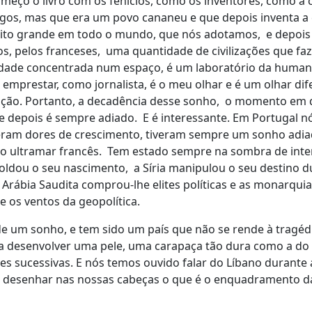
eço o livro com os fenícios, como os inventores, como a c
os, mas que era um povo cananeu e que depois inventa a 
uito grande em todo o mundo, que nós adotamos, e depois
os, pelos franceses, uma quantidade de civilizações que f
anidade concentrada num espaço, é um laboratório da human
emprestar, como jornalista, é o meu olhar e é um olhar dif
ruição. Portanto, a decadência desse sonho, o momento em
e depois é sempre adiado. E é interessante. Em Portugal 
ofreram dores de crescimento, tiveram sempre um sonho adi
 do ultramar francês. Tem estado sempre na sombra de inte
moldou o seu nascimento, a Síria manipulou o seu destino 
 Arábia Saudita comprou-lhe elites políticas e as monarqui
e os ventos da geopolítica.
de um sonho, e tem sido um país que não se rende à tragédia
ica desenvolver uma pele, uma carapaça tão dura como a do
ses sucessivas. E nós temos ouvido falar do Líbano durante
sso e desenhar nas nossas cabeças o que é o enquadramento 