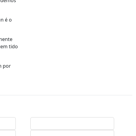
Podemos
n é o
lmente
tem tido
m por