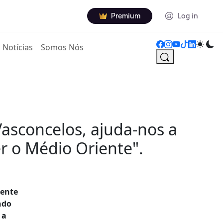
Premium
Log in
Notícias
Somos Nós
Vasconcelos, ajuda-nos a
r o Médio Oriente".
mente
ndo
 a