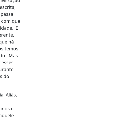
ivilização
escrita,
 passa
az com que
idade. E
erente,
 que há
nós temos
ado. Mas
resses
durante
as do
. Aliás,
 anos e
daquele