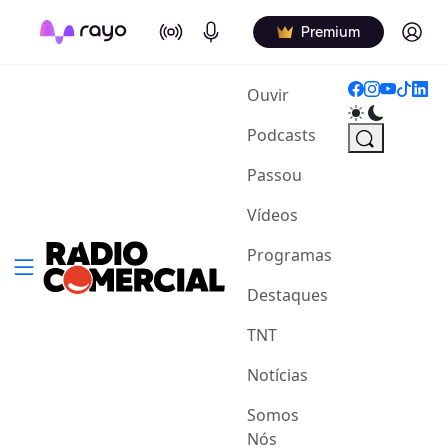
On Air
Podcasts
Log in
Premium
(current)
Ouvir
Podcasts
Passou
Vídeos
Programas
Destaques
TNT
Notícias
Somos
Nós