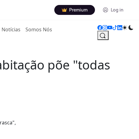
Premium
Log in
Notícias
Somos Nós
abitação põe "todas
rasca",