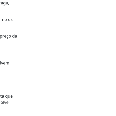
raga,
como os
 preço da
olvem
sta que
solve