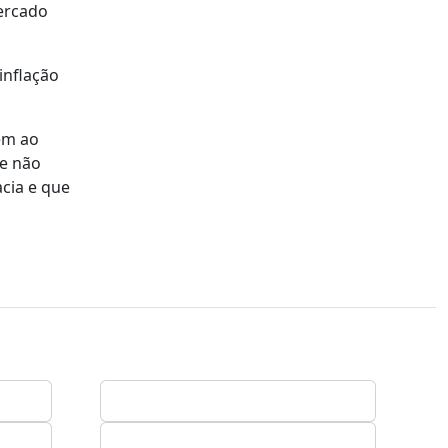
ercado
inflação
bém ao
 e não
acia e que