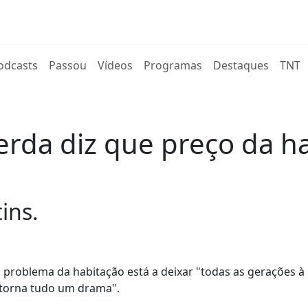
rent)
odcasts
Passou
Vídeos
Programas
Destaques
TNT
erda diz que preço da h
ins.
problema da habitação está a deixar "todas as gerações à 
"torna tudo um drama".