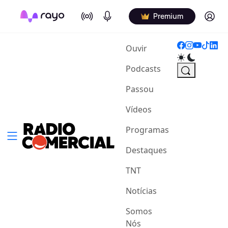
On Air
Podcasts
Log in
Premium
(current)
Ouvir
Podcasts
Passou
Vídeos
Programas
Destaques
TNT
Notícias
Somos
Nós