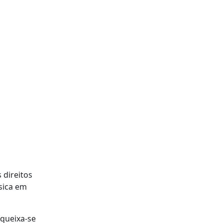
 direitos
sica em
 queixa-se