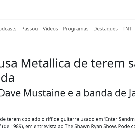
rent)
odcasts
Passou
Vídeos
Programas
Destaques
TNT
sa Metallica de terem sa
nda
 Dave Mustaine e a banda de J
de terem copiado o riff de guitarra usado em ‘Enter Sandm
id’ (de 1989), em entrevista ao The Shawn Ryan Show. Pode 