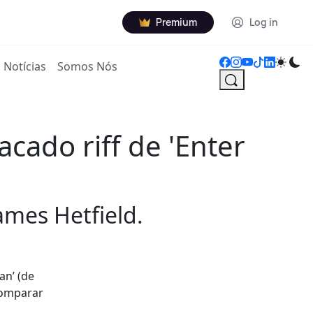
Premium
Log in
Notícias
Somos Nós
cado riff de 'Enter
ames Hetfield.
an’ (de
comparar