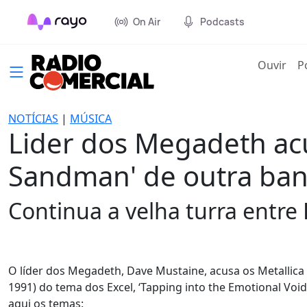
On Air
Podcasts
(cur
Ouvir
P
NOTÍCIAS
|
MÚSICA
Lider dos Megadeth acu
Sandman' de outra ba
Continua a velha turra entre
O líder dos Megadeth, Dave Mustaine, acusa os Metallica 
1991) do tema dos Excel, ‘Tapping into the Emotional Vo
aqui os temas: