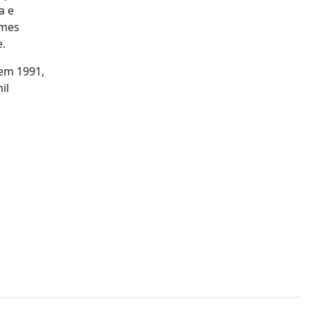
a e
ames
e.
 em 1991,
il