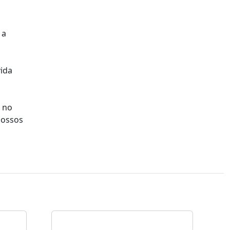
 a
ida
á no
nossos