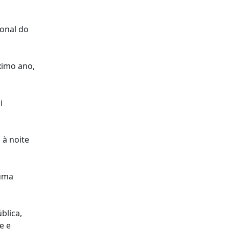
ional do
ximo ano,
i
 à noite
 uma
blica,
e e