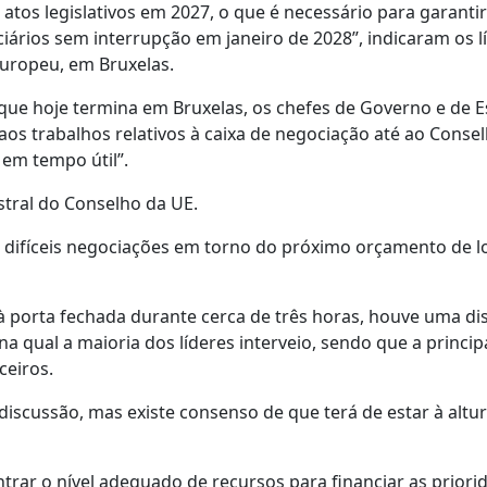
atos legislativos em 2027, o que é necessário para garanti
iários sem interrupção em janeiro de 2028”, indicaram os l
uropeu, em Bruxelas.
 que hoje termina em Bruxelas, os chefes de Governo e de 
aos trabalhos relativos à caixa de negociação até ao Conse
em tempo útil”.
estral do Conselho da UE.
m difíceis negociações em torno do próximo orçamento de 
à porta fechada durante cerca de três horas, houve uma di
qual a maioria dos líderes interveio, sendo que a principa
ceiros.
iscussão, mas existe consenso de que terá de estar à altu
trar o nível adequado de recursos para financiar as priori