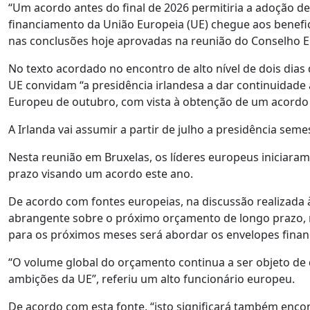
“Um acordo antes do final de 2026 permitiria a adoção de 
financiamento da União Europeia (UE) chegue aos benefic
nas conclusões hoje aprovadas na reunião do Conselho E
No texto acordado no encontro de alto nível de dois dias
UE convidam “a presidência irlandesa a dar continuidade 
Europeu de outubro, com vista à obtenção de um acordo 
A Irlanda vai assumir a partir de julho a presidência sem
Nesta reunião em Bruxelas, os líderes europeus iniciara
prazo visando um acordo este ano.
De acordo com fontes europeias, na discussão realizada 
abrangente sobre o próximo orçamento de longo prazo, na 
para os próximos meses será abordar os envelopes finan
“O volume global do orçamento continua a ser objeto de d
ambições da UE”, referiu um alto funcionário europeu.
De acordo com esta fonte, “isto significará também encon