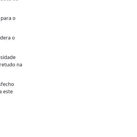
 para o
idera o
ssidade
bretudo na
sfecho
a este