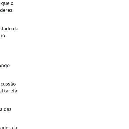
r que o
íderes
Estado da
lho
longo
scussão
l tarefa
ra das
dades da