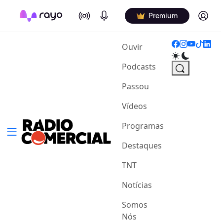
On Air
Podcasts
Log in
Premium
(current)
Ouvir
Podcasts
Passou
Vídeos
Programas
Destaques
TNT
Notícias
Somos
Nós