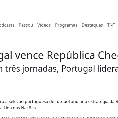
rent)
odcasts
Passou
Vídeos
Programas
Destaques
TNT
gal vence República Che
 três jornadas, Portugal lide
ara a seleção portuguesa de futebol anular a estratégia da 
da Liga das Nações.