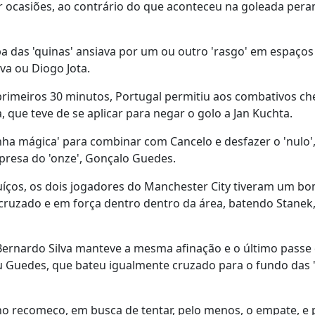
ar ocasiões, ao contrário do que aconteceu na goleada pera
das 'quinas' ansiava por um ou outro 'rasgo' em espaços
lva ou Diogo Jota.
rimeiros 30 minutos, Portugal permitiu aos combativos che
 que teve de se aplicar para negar o golo a Jan Kuchta.
inha mágica' para combinar com Cancelo e desfazer o 'nulo'
rpresa do 'onze', Gonçalo Guedes.
suíços, os dois jogadores do Manchester City tiveram um b
, cruzado e em força dentro dentro da área, batendo Stanek
Bernardo Silva manteve a mesma afinação e o último passe
ou Guedes, que bateu igualmente cruzado para o fundo das '
no recomeço, em busca de tentar, pelo menos, o empate, e p