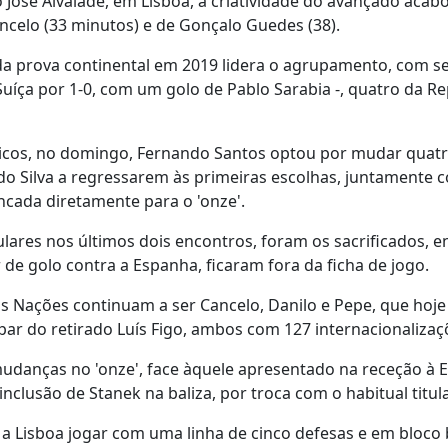
 José Alvalade, em Lisboa, a criatividade do avançado acabo
ancelo (33 minutos) e de Gonçalo Guedes (38).
da prova continental em 2019 lidera o agrupamento, com s
uíça por 1-0, com um golo de Pablo Sarabia -, quatro da Re
éticos, no domingo, Fernando Santos optou por mudar quat
do Silva a regressarem às primeiras escolhas, juntamente 
ncada diretamente para o 'onze'.
ulares nos últimos dois encontros, foram os sacrificados, 
e golo contra a Espanha, ficaram fora da ficha de jogo.
das Nações continuam a ser Cancelo, Danilo e Pepe, que hoje
a par do retirado Luís Figo, ambos com 127 internacionaliza
 mudanças no 'onze', face àquele apresentado na receção à
clusão de Stanek na baliza, por troca com o habitual titula
am a Lisboa jogar com uma linha de cinco defesas e em bloco 