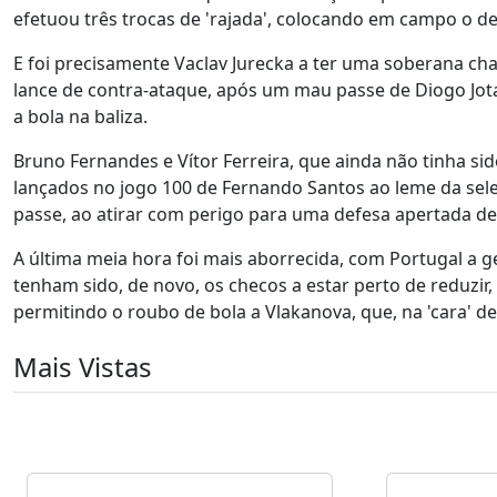
efetuou três trocas de 'rajada', colocando em campo o d
E foi precisamente Vaclav Jurecka a ter uma soberana ch
lance de contra-ataque, após um mau passe de Diogo Jo
a bola na baliza.
Bruno Fernandes e Vítor Ferreira, que ainda não tinha sid
lançados no jogo 100 de Fernando Santos ao leme da sel
passe, ao atirar com perigo para uma defesa apertada d
A última meia hora foi mais aborrecida, com Portugal a g
tenham sido, de novo, os checos a estar perto de reduzir
permitindo o roubo de bola a Vlakanova, que, na 'cara' de 
Mais Vistas