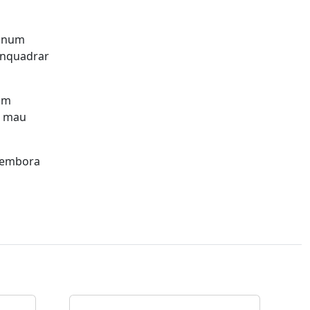
, num
enquadrar
ram
o mau
, embora