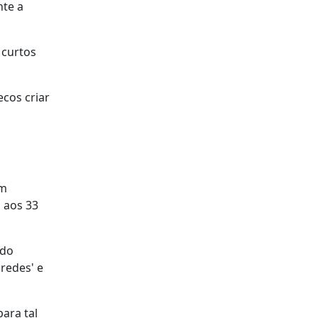
nte a
 curtos
cos criar
,
om
, aos 33
 do
redes' e
ara tal