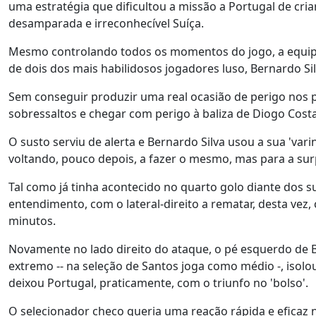
uma estratégia que dificultou a missão a Portugal de cri
desamparada e irreconhecível Suíça.
Mesmo controlando todos os momentos do jogo, a equipa 
de dois dos mais habilidosos jogadores luso, Bernardo Si
Sem conseguir produzir uma real ocasião de perigo nos p
sobressaltos e chegar com perigo à baliza de Diogo Costa,
O susto serviu de alerta e Bernardo Silva usou a sua 'var
voltando, pouco depois, a fazer o mesmo, mas para a su
Tal como já tinha acontecido no quarto golo diante dos 
entendimento, com o lateral-direito a rematar, desta vez
minutos.
Novamente no lado direito do ataque, o pé esquerdo de 
extremo -- na seleção de Santos joga como médio -, isol
deixou Portugal, praticamente, com o triunfo no 'bolso'.
O selecionador checo queria uma reação rápida e eficaz 