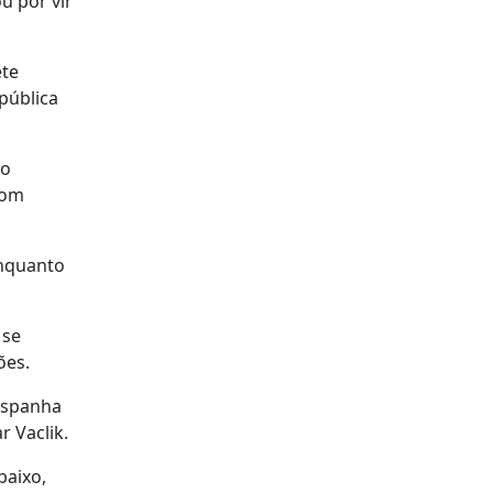
u por vir
ete
pública
ro
com
enquanto
 se
ções.
 Espanha
r Vaclik.
baixo,