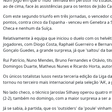
Num jogo em que o 'nulo' teimava em persistir no Estádio
ao de cima, face às assistências para os tentos de João C
Com este segundo triunfo em três jornadas, o vencedor 
pontos, contra cinco da Espanha - venceu em Genebra a S
Checa e nenhum da Suíça.
Relativamente à equipa que iniciou o duelo com os helv
jogadores, com Diogo Costa, Raphaël Guerreiro e Bernar
Gonçalo Guedes, a grande surpresa, já que 'saltou' da ba
Rui Patrício, Nuno Mendes, Bruno Fernandes e Otávio, tit
Domingos Duarte, Matheus Nunes e Ricardo Horta, autor d
Os únicos totalistas lusos nesta terceria edição da Liga 
tornou no terceiro mais internacional pela seleção 'AA', 
No lado checo, o técnico Jaroslav Silhavy operou quatro
(2-2), também no domingo, com a maior surpresa a ser a in
Já se sabia, à partida, que os 'outsiders' da 'poule' vinh