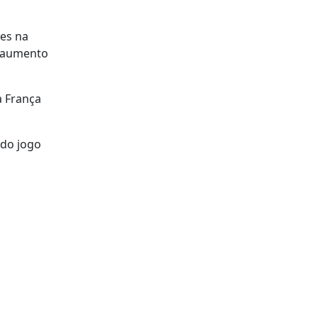
es na
o aumento
a França
 do jogo